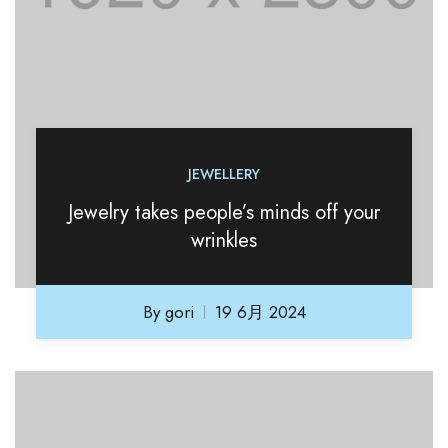
JEWELLERY
Jewelry takes people’s minds off your
wrinkles
By
gori
19 6月 2024