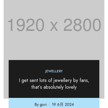
JEWELLERY
I get sent lots of jewellery by fans,
that’s absolutely lovely
By
gori
19 6月 2024