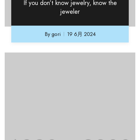
If you don’t know jewelry, know the
jeweler
By
gori
19 6月 2024