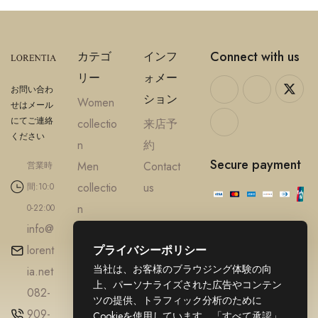
Connect with us
カテゴ
インフ
リー
ォメー
お問い合わ
ション
Women
せはメール
にてご連絡
collectio
来店予
ください
n
約
Secure payment
Men
Contact
営業時
collectio
us
間:10:0
n
0-22:00
info@
Accesso
lorent
プライバシーポリシー
ries
当社は、お客様のブラウジング体験の向
ia.net
Diamond
上、パーソナライズされた広告やコンテン
082-
Gold
ツの提供、トラフィック分析のために
909-
jewellery
Cookieを使用しています。「すべて承認」