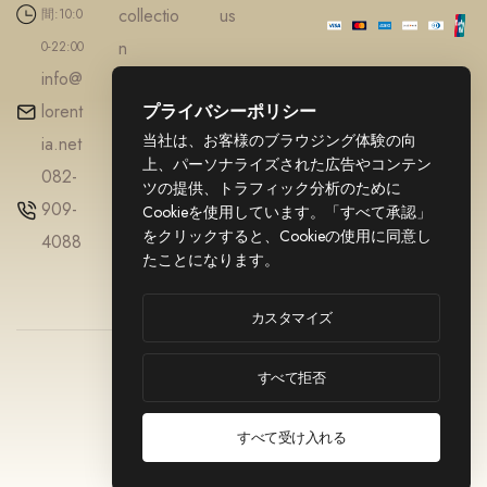
collectio
us
間:10:0
n
0-22:00
info@
Accesso
lorent
プライバシーポリシー
ries
当社は、お客様のブラウジング体験の向
ia.net
Diamond
上、パーソナライズされた広告やコンテン
082-
Gold
ツの提供、トラフィック分析のために
909-
jewellery
Cookieを使用しています。「すべて承認」
をクリックすると、Cookieの使用に同意し
4088
たことになります。
カスタマイズ
© 2025
利用規約
LORENTIA. All
すべて拒否
プライバシーポ
リシー
Rights Reserved.
特定商取引法に
すべて受け入れる
基づく表記