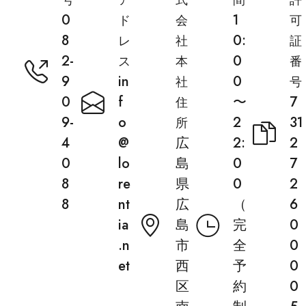
号
ア
式
間
許
0
1
ド
会
可
8
0:
レ
社
証
2-
0
ス
本
番
9
in
0
社
号
0
f
〜
7
住
9-
o
2
31
所
4
@
広
2:
2
0
lo
島
0
7
8
re
県
0
2
8
nt
広
（
6
ia
島
完
0
.n
市
全
0
et
西
予
0
区
約
0