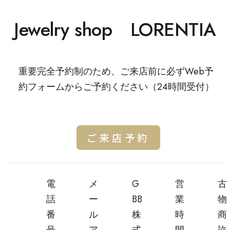
Jewelry shop LORENTIA
重要完全予約制のため、ご来店前に必ずWeb予
約フォームからご予約ください（24時間受付）
ご来店予約
電
メ
G
営
古
話
ー
BB
業
物
番
ル
株
時
商