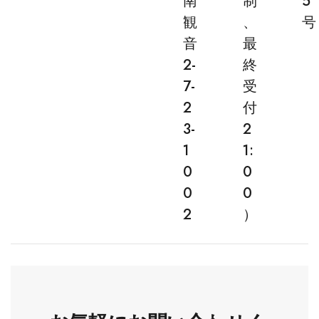
南
制
5
観
、
号
音
最
2-
終
7-
受
2
付
3-
2
1
1:
0
0
0
0
2
）