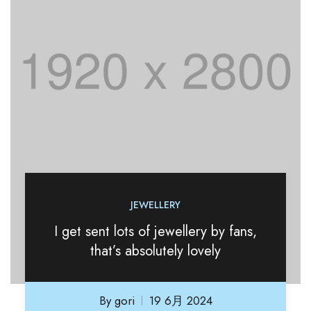
JEWELLERY
I get sent lots of jewellery by fans,
that’s absolutely lovely
By
gori
19 6月 2024