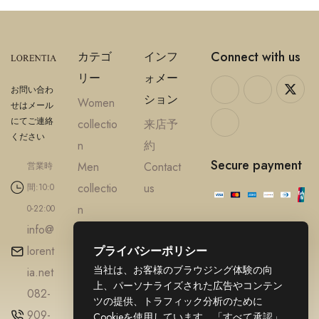
Connect with us
カテゴ
インフ
リー
ォメー
お問い合わ
ション
Women
せはメール
にてご連絡
collectio
来店予
ください
n
約
Secure payment
Men
Contact
営業時
collectio
us
間:10:0
n
0-22:00
info@
Accesso
lorent
プライバシーポリシー
ries
当社は、お客様のブラウジング体験の向
ia.net
Diamond
上、パーソナライズされた広告やコンテン
082-
Gold
ツの提供、トラフィック分析のために
909-
jewellery
Cookieを使用しています。「すべて承認」