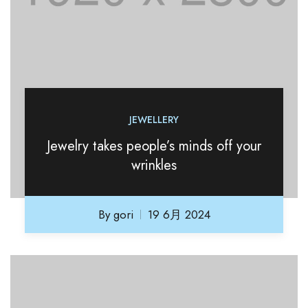
JEWELLERY
Jewelry takes people’s minds off your
wrinkles
By
gori
19 6月 2024