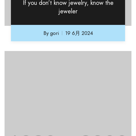
If you don’t know jewelry, know the
jeweler
By
gori
19 6月 2024