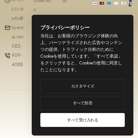
collectio
us
n
0-22:00
info@
Accesso
lorent
プライバシーポリシー
ries
当社は、お客様のブラウジング体験の向
ia.net
Diamond
上、パーソナライズされた広告やコンテン
082-
Gold
ツの提供、トラフィック分析のために
909-
jewellery
Cookieを使用しています。「すべて承認」
をクリックすると、Cookieの使用に同意し
4088
たことになります。
カスタマイズ
© 2025
利用規約
LORENTIA. All
すべて拒否
プライバシーポ
リシー
Rights Reserved.
特定商取引法に
すべて受け入れる
基づく表記