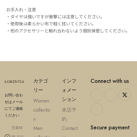
お手入れ・注意
・ダイヤは強いですが衝撃には注意してください。
・使用後は柔らかい布で軽く拭いてください。
・他のアクセサリーと触れ合わないよう個別保管してください。
Connect with us
カテゴ
インフ
リー
ォメー
お問い合わ
ション
Women
せはメール
にてご連絡
collectio
来店予
ください
n
約
Secure payment
Men
Contact
営業時
間:10:0