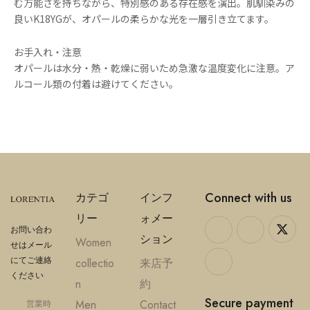
む万能さを持ちながら、特別感のある存在感を演出。肌馴染みの
良いK18YGが、オパールの柔らかな光を一層引き立てます。
お手入れ・注意
オパールは水分・熱・乾燥に弱いため急激な温度変化に注意。ア
ルコール類の付着は避けてください。
Connect with us
カテゴ
インフ
リー
ォメー
お問い合わ
ション
Women
せはメール
にてご連絡
collectio
来店予
ください
n
約
Secure payment
Men
Contact
営業時