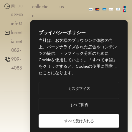
collectio
us
間:10:0
n
0-22:00
info@
Accesso
lorent
プライバシーポリシー
ries
当社は、お客様のブラウジング体験の向
ia.net
Diamond
上、パーソナライズされた広告やコンテン
082-
Gold
ツの提供、トラフィック分析のために
909-
jewellery
Cookieを使用しています。「すべて承認」
をクリックすると、Cookieの使用に同意し
4088
たことになります。
カスタマイズ
© 2025
利用規約
LORENTIA. All
すべて拒否
プライバシーポ
リシー
Rights Reserved.
特定商取引法に
すべて受け入れる
基づく表記