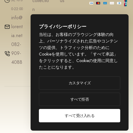
collectio
us
n
0-22:00
info@
Accesso
lorent
プライバシーポリシー
ries
当社は、お客様のブラウジング体験の向
ia.net
Diamond
上、パーソナライズされた広告やコンテン
082-
Gold
ツの提供、トラフィック分析のために
909-
jewellery
Cookieを使用しています。「すべて承認」
をクリックすると、Cookieの使用に同意し
4088
たことになります。
カスタマイズ
© 2025
利用規約
LORENTIA. All
すべて拒否
プライバシーポ
リシー
Rights Reserved.
特定商取引法に
すべて受け入れる
基づく表記